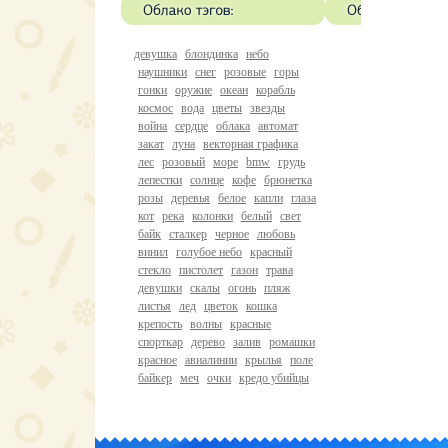
девушка
блондинка
небо
наушники
снег
розовые
горы
гонки
оружие
океан
корабль
космос
вода
цветы
звезды
война
сердце
облака
автомат
закат
луна
векторная графика
лес
розовый
море
bmw
грудь
лепестки
солнце
кофе
брюнетка
розы
деревья
белое
капли
глаза
кот
река
колонки
белый
свет
байк
сталкер
черное
любовь
винил
голубое небо
красный
стекло
пистолет
газон
трава
девушки
скалы
огонь
пляж
листья
лед
цветок
кошка
крепость
волны
красные
спорткар
дерево
залив
ромашки
красное
авиалинии
крылья
поле
байкер
меч
очки
кредо убийцы