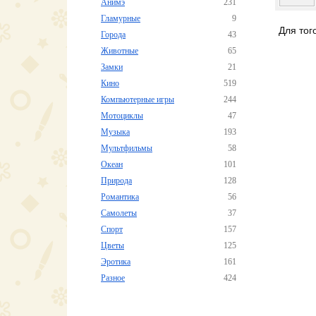
Анимэ
231
Гламурные
9
Для тог
Города
43
Животные
65
Замки
21
Кино
519
Компьютерные игры
244
Мотоциклы
47
Музыка
193
Мультфильмы
58
Океан
101
Природа
128
Романтика
56
Самолеты
37
Спорт
157
Цветы
125
Эротика
161
Разное
424