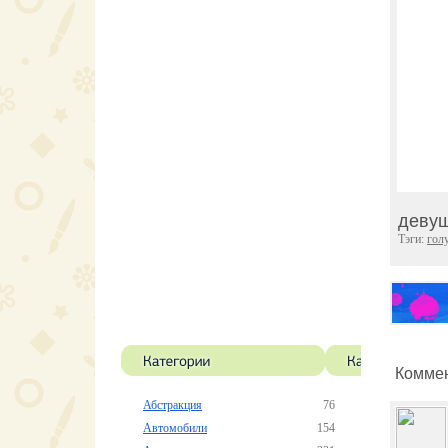
девуш
Тэги:
гол
Коммен
Абстракция
76
Автомобили
154