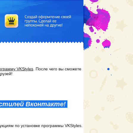
ограмму VKStyles
. После чего вы сможете
друзей!
ы стилей Вконтакте!
укциям по установке программы VKStyles.