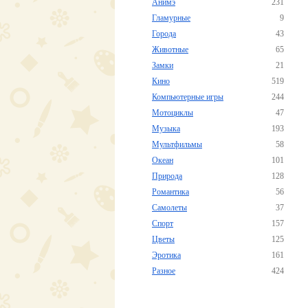
Анимэ
231
Гламурные
9
Города
43
Животные
65
Замки
21
Кино
519
Компьютерные игры
244
Мотоциклы
47
Музыка
193
Мультфильмы
58
Океан
101
Природа
128
Романтика
56
Самолеты
37
Спорт
157
Цветы
125
Эротика
161
Разное
424