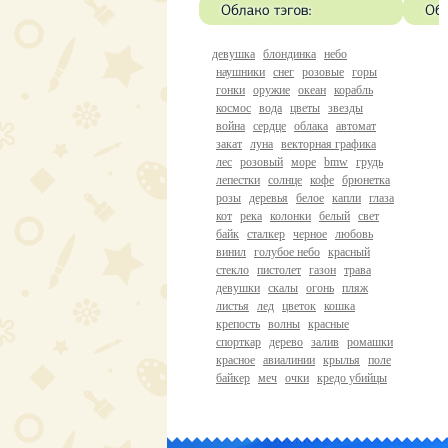
девушка
блондинка
небо
наушники
снег
розовые
горы
гонки
оружие
океан
корабль
космос
вода
цветы
звезды
война
сердце
облака
автомат
закат
луна
векторная графика
лес
розовый
море
bmw
грудь
лепестки
солнце
кофе
брюнетка
розы
деревья
белое
капли
глаза
кот
река
колонки
белый
свет
байк
сталкер
черное
любовь
винил
голубое небо
красный
стекло
пистолет
газон
трава
девушки
скалы
огонь
пляж
листья
лед
цветок
кошка
крепость
волны
красные
спорткар
дерево
залив
ромашки
красное
авиалинии
крылья
поле
байкер
меч
очки
кредо убийцы