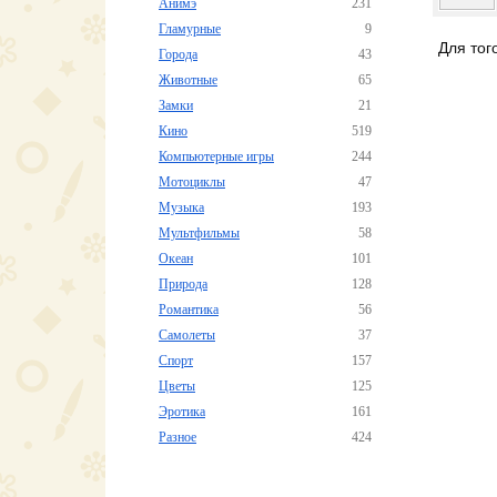
Анимэ
231
Гламурные
9
Для тог
Города
43
Животные
65
Замки
21
Кино
519
Компьютерные игры
244
Мотоциклы
47
Музыка
193
Мультфильмы
58
Океан
101
Природа
128
Романтика
56
Самолеты
37
Спорт
157
Цветы
125
Эротика
161
Разное
424