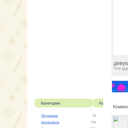
девуш
Тэги:
гол
Коммен
Абстракция
76
Автомобили
154