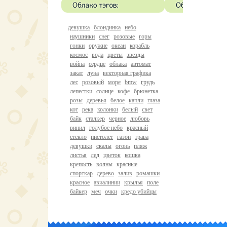
девушка
блондинка
небо
наушники
снег
розовые
горы
гонки
оружие
океан
корабль
космос
вода
цветы
звезды
война
сердце
облака
автомат
закат
луна
векторная графика
лес
розовый
море
bmw
грудь
лепестки
солнце
кофе
брюнетка
розы
деревья
белое
капли
глаза
кот
река
колонки
белый
свет
байк
сталкер
черное
любовь
винил
голубое небо
красный
стекло
пистолет
газон
трава
девушки
скалы
огонь
пляж
листья
лед
цветок
кошка
крепость
волны
красные
спорткар
дерево
залив
ромашки
красное
авиалинии
крылья
поле
байкер
меч
очки
кредо убийцы