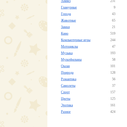
Анимэ
231
Гламурные
9
Города
43
Животные
65
Замки
21
Кино
519
Компьютерные игры
244
Мотоциклы
47
Музыка
193
Мультфильмы
58
Океан
101
Природа
128
Романтика
56
Самолеты
37
Спорт
157
Цветы
125
Эротика
161
Разное
424