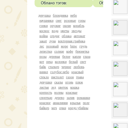
девушка
блондинка
небо
наушники
снег
розовые
горы
гонки
оружие
океан
корабль
космос
вода
цветы
звезды
война
сердце
облака
автомат
закат
луна
векторная графика
лес
розовый
море
bmw
грудь
лепестки
солнце
кофе
брюнетка
розы
деревья
белое
капли
глаза
кот
река
колонки
белый
свет
байк
сталкер
черное
любовь
винил
голубое небо
красный
стекло
пистолет
газон
трава
девушки
скалы
огонь
пляж
листья
лед
цветок
кошка
крепость
волны
красные
спорткар
дерево
залив
ромашки
красное
авиалинии
крылья
поле
байкер
меч
очки
кредо убийцы