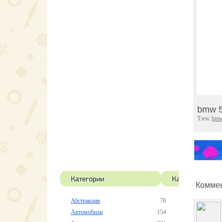
bmw 5
Тэги:
bm
Коммен
Абстракция
76
Автомобили
154