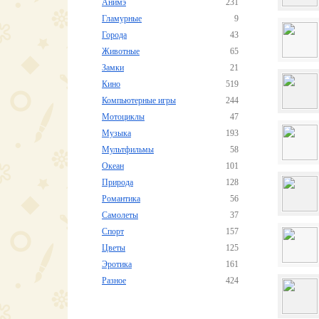
Анимэ
231
Гламурные
9
Города
43
Животные
65
Замки
21
Кино
519
Компьютерные игры
244
Мотоциклы
47
Музыка
193
Мультфильмы
58
Океан
101
Природа
128
Романтика
56
Самолеты
37
Спорт
157
Цветы
125
Эротика
161
Разное
424