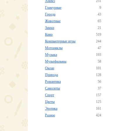
Анимэ
231
Гламурные
9
Города
43
Животные
65
Замки
21
Кино
519
Компьютерные игры
244
Мотоциклы
47
Музыка
193
Мультфильмы
58
Океан
101
Природа
128
Романтика
56
Самолеты
37
Спорт
157
Цветы
125
Эротика
161
Разное
424