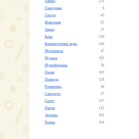
Анимэ
231
Гламурные
9
Города
43
Животные
65
Замки
21
Кино
519
Компьютерные игры
244
Мотоциклы
47
Музыка
193
Мультфильмы
58
Океан
101
Природа
128
Романтика
56
Самолеты
37
Спорт
157
Цветы
125
Эротика
161
Разное
424