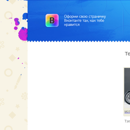
Те
мо
Тэг