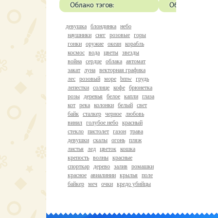
девушка
блондинка
небо
наушники
снег
розовые
горы
гонки
оружие
океан
корабль
космос
вода
цветы
звезды
война
сердце
облака
автомат
закат
луна
векторная графика
лес
розовый
море
bmw
грудь
лепестки
солнце
кофе
брюнетка
розы
деревья
белое
капли
глаза
кот
река
колонки
белый
свет
байк
сталкер
черное
любовь
винил
голубое небо
красный
стекло
пистолет
газон
трава
девушки
скалы
огонь
пляж
листья
лед
цветок
кошка
крепость
волны
красные
спорткар
дерево
залив
ромашки
красное
авиалинии
крылья
поле
байкер
меч
очки
кредо убийцы