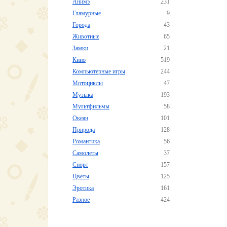
Анимэ
231
Гламурные
9
Города
43
Животные
65
Замки
21
Кино
519
Компьютерные игры
244
Мотоциклы
47
Музыка
193
Мультфильмы
58
Океан
101
Природа
128
Романтика
56
Самолеты
37
Спорт
157
Цветы
125
Эротика
161
Разное
424