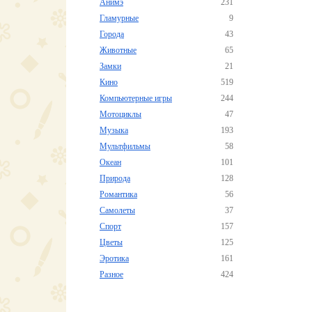
Анимэ
231
Гламурные
9
Города
43
Животные
65
Замки
21
Кино
519
Компьютерные игры
244
Мотоциклы
47
Музыка
193
Мультфильмы
58
Океан
101
Природа
128
Романтика
56
Самолеты
37
Спорт
157
Цветы
125
Эротика
161
Разное
424