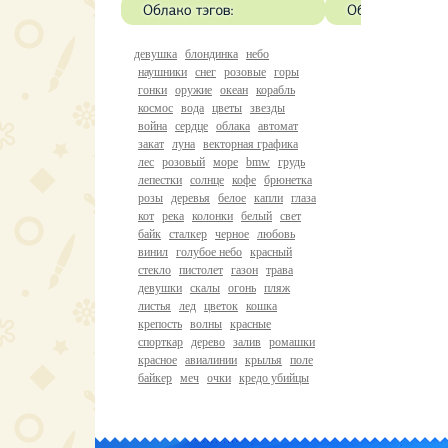
девушка
блондинка
небо
наушники
снег
розовые
горы
гонки
оружие
океан
корабль
космос
вода
цветы
звезды
война
сердце
облака
автомат
закат
луна
векторная графика
лес
розовый
море
bmw
грудь
лепестки
солнце
кофе
брюнетка
розы
деревья
белое
капли
глаза
кот
река
колонки
белый
свет
байк
сталкер
черное
любовь
винил
голубое небо
красный
стекло
пистолет
газон
трава
девушки
скалы
огонь
пляж
листья
лед
цветок
кошка
крепость
волны
красные
спорткар
дерево
залив
ромашки
красное
авиалинии
крылья
поле
байкер
меч
очки
кредо убийцы