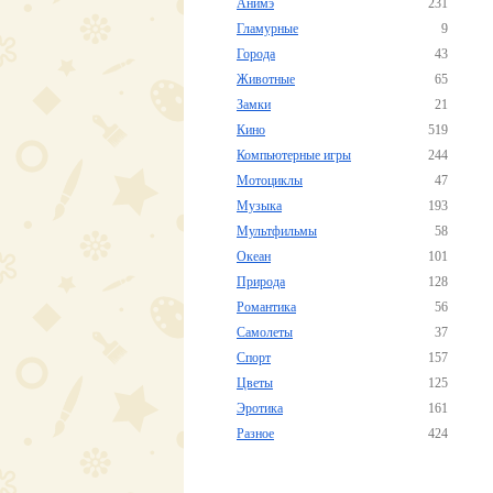
Анимэ
231
Гламурные
9
Города
43
Животные
65
Замки
21
Кино
519
Компьютерные игры
244
Мотоциклы
47
Музыка
193
Мультфильмы
58
Океан
101
Природа
128
Романтика
56
Самолеты
37
Спорт
157
Цветы
125
Эротика
161
Разное
424