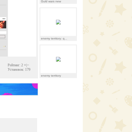
Guld wars new
enemy territory: q...
+
−
Рейтинг: 2
|
Установок: 179
enemy territory