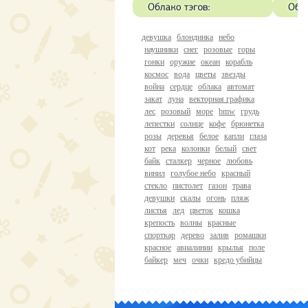
девушка
блондинка
небо
наушники
снег
розовые
горы
гонки
оружие
океан
корабль
космос
вода
цветы
звезды
война
сердце
облака
автомат
закат
луна
векторная графика
лес
розовый
море
bmw
грудь
лепестки
солнце
кофе
брюнетка
розы
деревья
белое
капли
глаза
кот
река
колонки
белый
свет
байк
сталкер
черное
любовь
винил
голубое небо
красный
стекло
пистолет
газон
трава
девушки
скалы
огонь
пляж
листья
лед
цветок
кошка
крепость
волны
красные
спорткар
дерево
залив
ромашки
красное
авиалинии
крылья
поле
байкер
меч
очки
кредо убийцы