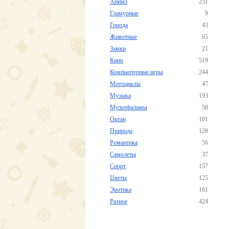
Анимэ
231
Гламурные
9
Города
43
Животные
65
Замки
21
Кино
519
Компьютерные игры
244
Мотоциклы
47
Музыка
193
Мультфильмы
58
Океан
101
Природа
128
Романтика
56
Самолеты
37
Спорт
157
Цветы
125
Эротика
161
Разное
424