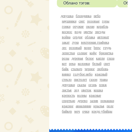
девушка
блондинка
небо
наушники
снег
розовые
горы
гонки
оружие
океан
корабль
космос
вода
цветы
звезды
война
сердце
облака
автомат
закат
луна
векторная графика
лес
розовый
море
bmw
грудь
лепестки
солнце
кофе
брюнетка
розы
деревья
белое
капли
глаза
кот
река
колонки
белый
свет
байк
сталкер
черное
любовь
винил
голубое небо
красный
стекло
пистолет
газон
трава
девушки
скалы
огонь
пляж
листья
лед
цветок
кошка
крепость
волны
красные
спорткар
дерево
залив
ромашки
красное
авиалинии
крылья
поле
байкер
меч
очки
кредо убийцы