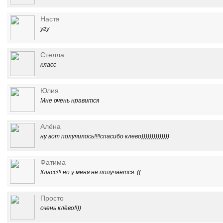
Настя
угу
Стелла
класс
Юлия
Мне очень нравится
Алёна
ну вот получилось!!!!спасибо клево))))))))))))))
Фатима
Класс!!! но у меня не получается..((
Просто
очень клёво!!))