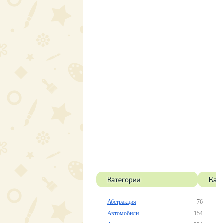
Абстракция
76
Автомобили
154