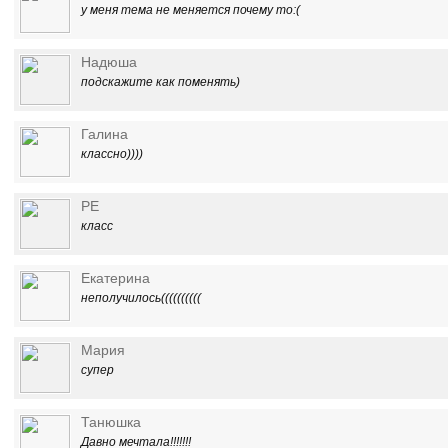
у меня тема не меняется почему то:(
Надюша
подскажите как поменять)
Галина
классно))))
PE
класс
Екатерина
неполучилось((((((((((
Мария
супер
Танюшка
Давно мечтала!!!!!!!