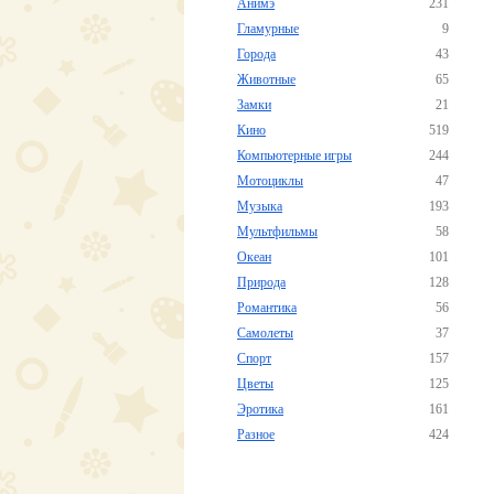
Анимэ
231
Гламурные
9
Города
43
Животные
65
Замки
21
Кино
519
Компьютерные игры
244
Мотоциклы
47
Музыка
193
Мультфильмы
58
Океан
101
Природа
128
Романтика
56
Самолеты
37
Спорт
157
Цветы
125
Эротика
161
Разное
424