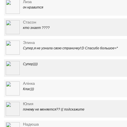
Лиза
оч нравится
Стасон
кто знает ????
Элина
Супер,я не узнала свою страничку!:D Спасибо большое=*
Cупер))))
Алінка
Клас)))
Юлия
почему не меняется?? (( подскажите
Надюша