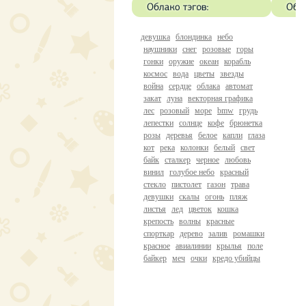
девушка
блондинка
небо
наушники
снег
розовые
горы
гонки
оружие
океан
корабль
космос
вода
цветы
звезды
война
сердце
облака
автомат
закат
луна
векторная графика
лес
розовый
море
bmw
грудь
лепестки
солнце
кофе
брюнетка
розы
деревья
белое
капли
глаза
кот
река
колонки
белый
свет
байк
сталкер
черное
любовь
винил
голубое небо
красный
стекло
пистолет
газон
трава
девушки
скалы
огонь
пляж
листья
лед
цветок
кошка
крепость
волны
красные
спорткар
дерево
залив
ромашки
красное
авиалинии
крылья
поле
байкер
меч
очки
кредо убийцы