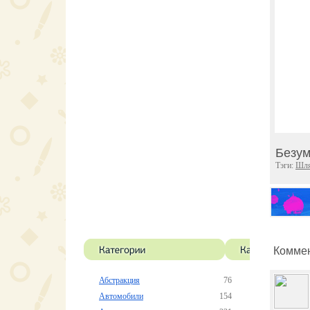
Безу
Тэги:
Шля
Коммен
Абстракция
76
Автомобили
154