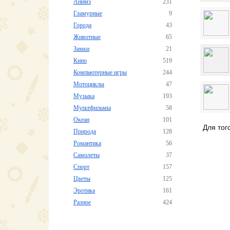
Анимэ
231
Гламурные
9
Города
43
Животные
65
Замки
21
Кино
519
Компьютерные игры
244
Мотоциклы
47
Музыка
193
Мультфильмы
58
Океан
101
Для тог
Природа
128
Романтика
56
Самолеты
37
Спорт
157
Цветы
125
Эротика
161
Разное
424