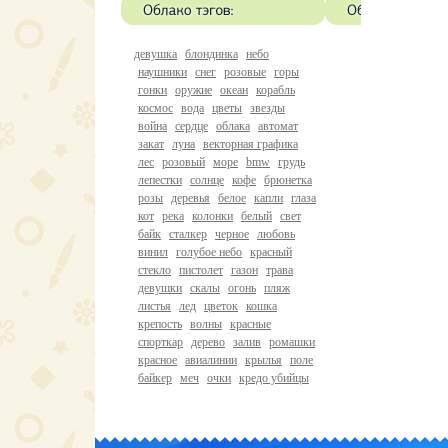
девушка
блондинка
небо
наушники
снег
розовые
горы
гонки
оружие
океан
корабль
космос
вода
цветы
звезды
война
сердце
облака
автомат
закат
луна
векторная графика
лес
розовый
море
bmw
грудь
лепестки
солнце
кофе
брюнетка
розы
деревья
белое
капли
глаза
кот
река
колонки
белый
свет
байк
сталкер
черное
любовь
винил
голубое небо
красный
стекло
пистолет
газон
трава
девушки
скалы
огонь
пляж
листья
лед
цветок
кошка
крепость
волны
красные
спорткар
дерево
залив
ромашки
красное
авиалинии
крылья
поле
байкер
меч
очки
кредо убийцы