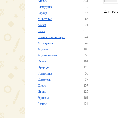
Анимэ
231
Гламурные
9
Для тог
Города
43
Животные
65
Замки
21
Кино
519
Компьютерные игры
244
Мотоциклы
47
Музыка
193
Мультфильмы
58
Океан
101
Природа
128
Романтика
56
Самолеты
37
Спорт
157
Цветы
125
Эротика
161
Разное
424