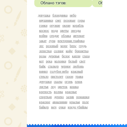
девушка
блондинка
небо
наушники
снег
розовые
горы
гонки
оружие
океан
корабль
космос
вода
цветы
звезды
война
сердце
облака
автомат
закат
луна
векторная графика
лес
розовый
море
bmw
грудь
лепестки
солнце
кофе
брюнетка
розы
деревья
белое
капли
глаза
кот
река
колонки
белый
свет
байк
сталкер
черное
любовь
винил
голубое небо
красный
стекло
пистолет
газон
трава
девушки
скалы
огонь
пляж
листья
лед
цветок
кошка
крепость
волны
красные
спорткар
дерево
залив
ромашки
красное
авиалинии
крылья
поле
байкер
меч
очки
кредо убийцы