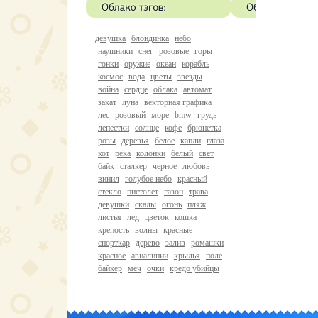
девушка
блондинка
небо
наушники
снег
розовые
горы
гонки
оружие
океан
корабль
космос
вода
цветы
звезды
война
сердце
облака
автомат
закат
луна
векторная графика
лес
розовый
море
bmw
грудь
лепестки
солнце
кофе
брюнетка
розы
деревья
белое
капли
глаза
кот
река
колонки
белый
свет
байк
сталкер
черное
любовь
винил
голубое небо
красный
стекло
пистолет
газон
трава
девушки
скалы
огонь
пляж
листья
лед
цветок
кошка
крепость
волны
красные
спорткар
дерево
залив
ромашки
красное
авиалинии
крылья
поле
байкер
меч
очки
кредо убийцы