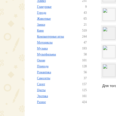
Анимэ
231
Гламурные
9
Города
43
Животные
65
Замки
21
Кино
519
Компьютерные игры
244
Мотоциклы
47
Музыка
193
Мультфильмы
58
Океан
101
Природа
128
Романтика
56
Самолеты
37
Спорт
157
Для тог
Цветы
125
Эротика
161
Разное
424