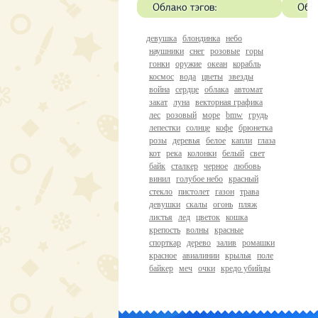
девушка
блондинка
небо
наушники
снег
розовые
горы
гонки
оружие
океан
корабль
космос
вода
цветы
звезды
война
сердце
облака
автомат
закат
луна
векторная графика
лес
розовый
море
bmw
грудь
лепестки
солнце
кофе
брюнетка
розы
деревья
белое
капли
глаза
кот
река
колонки
белый
свет
байк
сталкер
черное
любовь
винил
голубое небо
красный
стекло
пистолет
газон
трава
девушки
скалы
огонь
пляж
листья
лед
цветок
кошка
крепость
волны
красные
спорткар
дерево
залив
ромашки
красное
авиалинии
крылья
поле
байкер
меч
очки
кредо убийцы