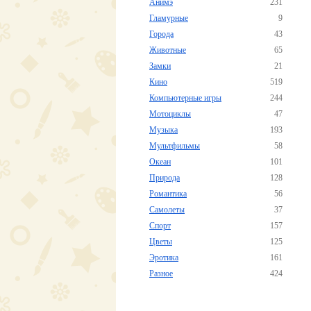
Анимэ
231
Гламурные
9
Города
43
Животные
65
Замки
21
Кино
519
Компьютерные игры
244
Мотоциклы
47
Музыка
193
Мультфильмы
58
Океан
101
Природа
128
Романтика
56
Самолеты
37
Спорт
157
Цветы
125
Эротика
161
Разное
424