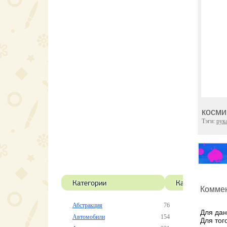
косми
Тэги:
рук
Коммен
Абстракция
76
Для дан
Автомобили
154
Для тог