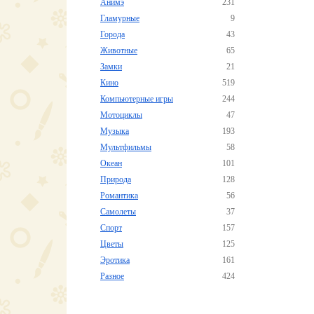
Анимэ
231
Гламурные
9
Города
43
Животные
65
Замки
21
Кино
519
Компьютерные игры
244
Мотоциклы
47
Музыка
193
Мультфильмы
58
Океан
101
Природа
128
Романтика
56
Самолеты
37
Спорт
157
Цветы
125
Эротика
161
Разное
424