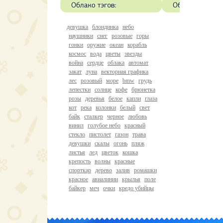
девушка
блондинка
небо
наушники
снег
розовые
горы
гонки
оружие
океан
корабль
космос
вода
цветы
звезды
война
сердце
облака
автомат
закат
луна
векторная графика
лес
розовый
море
bmw
грудь
лепестки
солнце
кофе
брюнетка
розы
деревья
белое
капли
глаза
кот
река
колонки
белый
свет
байк
сталкер
черное
любовь
винил
голубое небо
красный
стекло
пистолет
газон
трава
девушки
скалы
огонь
пляж
листья
лед
цветок
кошка
крепость
волны
красные
спорткар
дерево
залив
ромашки
красное
авиалинии
крылья
поле
байкер
меч
очки
кредо убийцы