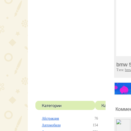
bmw 5
Тэги:
bm
Коммен
Абстракция
76
Автомобили
154