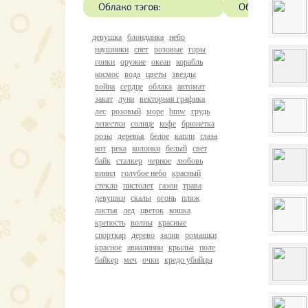
девушка
блондинка
небо
наушники
снег
розовые
горы
гонки
оружие
океан
корабль
космос
вода
цветы
звезды
война
сердце
облака
автомат
закат
луна
векторная графика
лес
розовый
море
bmw
грудь
лепестки
солнце
кофе
брюнетка
розы
деревья
белое
капли
глаза
кот
река
колонки
белый
свет
байк
сталкер
черное
любовь
винил
голубое небо
красный
стекло
пистолет
газон
трава
девушки
скалы
огонь
пляж
листья
лед
цветок
кошка
крепость
волны
красные
спорткар
дерево
залив
ромашки
красное
авиалинии
крылья
поле
байкер
меч
очки
кредо убийцы