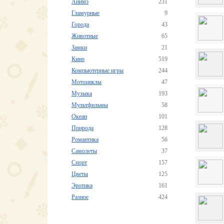
Анимэ
231
Гламурные
9
Города
43
Животные
65
Замки
21
Кино
519
Компьютерные игры
244
Мотоциклы
47
Музыка
193
Мультфильмы
58
Океан
101
Природа
128
Романтика
56
Самолеты
37
Спорт
157
Цветы
125
Эротика
161
Разное
424