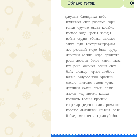
девушка
блондинка
небо
наушники
снег
розовые
горы
гонки
оружие
океан
корабль
космос
вода
цветы
звезды
война
сердце
облака
автомат
закат
луна
векторная графика
лес
розовый
море
bmw
грудь
лепестки
солнце
кофе
брюнетка
розы
деревья
белое
капли
глаза
кот
река
колонки
белый
свет
байк
сталкер
черное
любовь
винил
голубое небо
красный
стекло
пистолет
газон
трава
девушки
скалы
огонь
пляж
листья
лед
цветок
кошка
крепость
волны
красные
спорткар
дерево
залив
ромашки
красное
авиалинии
крылья
поле
байкер
меч
очки
кредо убийцы