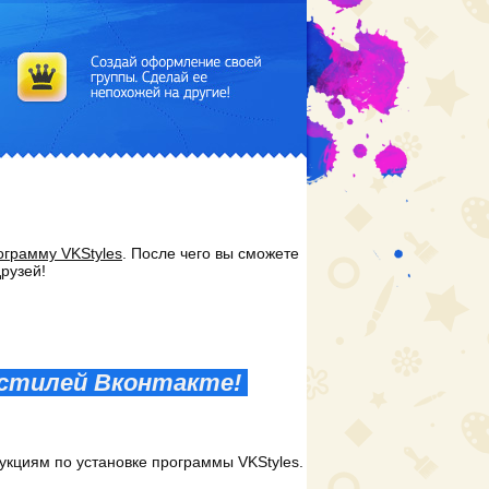
ограмму VKStyles
. После чего вы сможете
друзей!
ы стилей Вконтакте!
укциям по установке программы VKStyles.