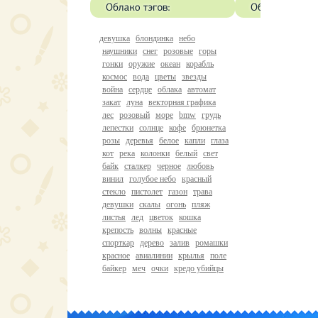
девушка
блондинка
небо
наушники
снег
розовые
горы
гонки
оружие
океан
корабль
космос
вода
цветы
звезды
война
сердце
облака
автомат
закат
луна
векторная графика
лес
розовый
море
bmw
грудь
лепестки
солнце
кофе
брюнетка
розы
деревья
белое
капли
глаза
кот
река
колонки
белый
свет
байк
сталкер
черное
любовь
винил
голубое небо
красный
стекло
пистолет
газон
трава
девушки
скалы
огонь
пляж
листья
лед
цветок
кошка
крепость
волны
красные
спорткар
дерево
залив
ромашки
красное
авиалинии
крылья
поле
байкер
меч
очки
кредо убийцы