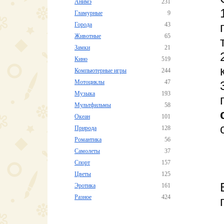
Анимэ
231
Гламурные
9
Города
43
Животные
65
Замки
21
Кино
519
Компьютерные игры
244
Мотоциклы
47
Музыка
193
Мультфильмы
58
Океан
101
Природа
128
Романтика
56
Самолеты
37
Спорт
157
Цветы
125
Эротика
161
Разное
424