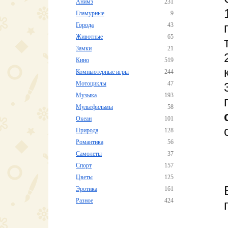
Анимэ
231
Гламурные
9
Города
43
Животные
65
Замки
21
Кино
519
Компьютерные игры
244
Мотоциклы
47
Музыка
193
Мультфильмы
58
Океан
101
Природа
128
Романтика
56
Самолеты
37
Спорт
157
Цветы
125
Эротика
161
Разное
424