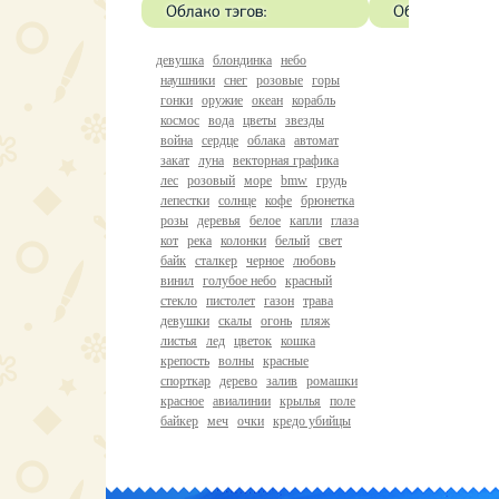
девушка
блондинка
небо
наушники
снег
розовые
горы
гонки
оружие
океан
корабль
космос
вода
цветы
звезды
война
сердце
облака
автомат
закат
луна
векторная графика
лес
розовый
море
bmw
грудь
лепестки
солнце
кофе
брюнетка
розы
деревья
белое
капли
глаза
кот
река
колонки
белый
свет
байк
сталкер
черное
любовь
винил
голубое небо
красный
стекло
пистолет
газон
трава
девушки
скалы
огонь
пляж
листья
лед
цветок
кошка
крепость
волны
красные
спорткар
дерево
залив
ромашки
красное
авиалинии
крылья
поле
байкер
меч
очки
кредо убийцы